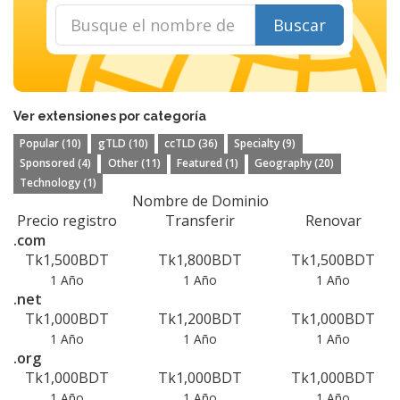
Buscar
Ver extensiones por categoría
Popular (10)
gTLD (10)
ccTLD (36)
Specialty (9)
Sponsored (4)
Other (11)
Featured (1)
Geography (20)
Technology (1)
Nombre de Dominio
Precio registro
Transferir
Renovar
.com
Tk1,500BDT
Tk1,800BDT
Tk1,500BDT
1 Año
1 Año
1 Año
.net
Tk1,000BDT
Tk1,200BDT
Tk1,000BDT
1 Año
1 Año
1 Año
.org
Tk1,000BDT
Tk1,000BDT
Tk1,000BDT
1 Año
1 Año
1 Año