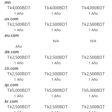
.mn
Tk4,000BDT
Tk4,000BDT
Tk4,000BDT
1 Año
1 Año
1 Año
.us.com
Tk2,500BDT
Tk2,500BDT
Tk2,500BDT
1 Año
1 Año
1 Año
.eu.com
N/A
N/A
Año
.de.com
Tk2,500BDT
Tk2,500BDT
Tk2,500BDT
1 Año
1 Año
1 Año
.cn.com
Tk2,500BDT
Tk2,500BDT
Tk2,500BDT
1 Año
1 Año
1 Año
.qc.com
Tk5,000BDT
Tk5,000BDT
Tk5,000BDT
1 Año
1 Año
1 Año
.kr.com
Tk2,500BDT
Tk2,500BDT
Tk2,500BDT