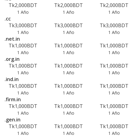
Tk2,000BDT
Tk2,000BDT
Tk2,000BDT
1 Año
1 Año
1 Año
.cc
Tk3,000BDT
Tk3,000BDT
Tk3,000BDT
1 Año
1 Año
1 Año
.net.in
Tk1,000BDT
Tk1,000BDT
Tk1,000BDT
1 Año
1 Año
1 Año
.org.in
Tk1,000BDT
Tk1,000BDT
Tk1,000BDT
1 Año
1 Año
1 Año
.ind.in
Tk1,000BDT
Tk1,000BDT
Tk1,000BDT
1 Año
1 Año
1 Año
.firm.in
Tk1,000BDT
Tk1,000BDT
Tk1,000BDT
1 Año
1 Año
1 Año
.gen.in
Tk1,000BDT
Tk1,000BDT
Tk1,000BDT
1 Año
1 Año
1 Año