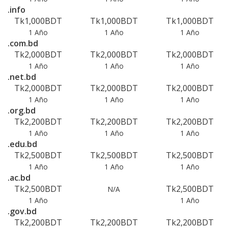
.info
Tk1,000BDT
Tk1,000BDT
Tk1,000BDT
1 Año
1 Año
1 Año
.com.bd
Tk2,000BDT
Tk2,000BDT
Tk2,000BDT
1 Año
1 Año
1 Año
.net.bd
Tk2,000BDT
Tk2,000BDT
Tk2,000BDT
1 Año
1 Año
1 Año
.org.bd
Tk2,200BDT
Tk2,200BDT
Tk2,200BDT
1 Año
1 Año
1 Año
.edu.bd
Tk2,500BDT
Tk2,500BDT
Tk2,500BDT
1 Año
1 Año
1 Año
.ac.bd
Tk2,500BDT
Tk2,500BDT
N/A
1 Año
1 Año
.gov.bd
Tk2,200BDT
Tk2,200BDT
Tk2,200BDT