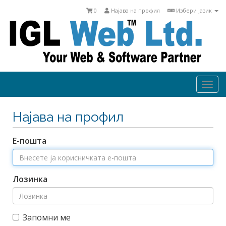
0
Најава на профил
Избери јазик
Togg
navi
Најава на профил
Е-пошта
Лозинка
Запомни ме